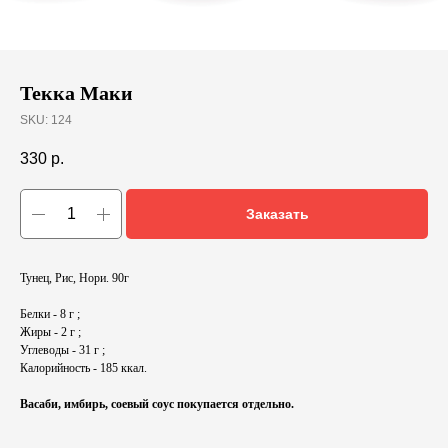
Текка Маки
SKU:
124
330
р.
Заказать
Тунец, Рис, Нори. 90г
Белки - 8 г ;
Жиры - 2 г ;
Углеводы - 31 г ;
Калорийность - 185 ккал.
Васаби, имбирь, соевый соус покупается отдельно.