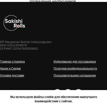
проведения необходимой
транзакции.
Продавец оставляет за собой право
вносить изменения в одностороннем
порядке в настоящие правила, при
условии, что изменения не
противоречат действующему
законодательству РФ. Изменения
ИП Мазуренко Виктор Александрович
ИНН 545114056870
условий настоящих правил вступают
ОГРНИП 325547600009602
в силу после их публикации на
Сайте.
Главная страница
Информация для поставщиков
Акции и Скидки
Политика конфиденциальности
Условия доставки
Пользовательское соглашение
Мы используем файлы cookie для обеспечения наилучшего
взаимодействия с сайтом.