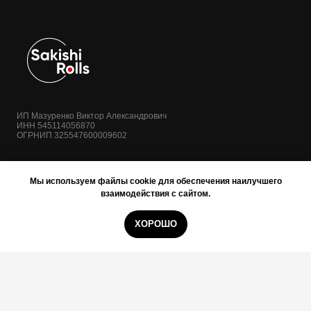
ИП Мазуренко Виктор Александрович
ИНН 545114056870
ОГРНИП 325547600009602
Главная страница
Информация для поставщиков
Мы используем файлы cookie для обеспечения наилучшего
Акции и Скидки
Политика конфиденциальности
взаимодействия с сайтом.
Условия доставки
Пользовательское соглашение
ХОРОШО