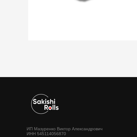
ИП Мазуренко Виктор Александрович
ИНН 545114056870