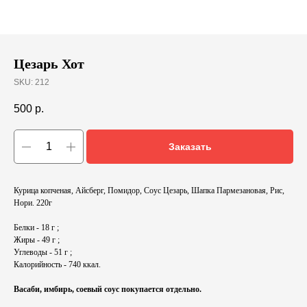
Цезарь Хот
SKU:
212
500
р.
Заказать
Курица копченая, Айсберг, Помидор, Соус Цезарь, Шапка Пармезановая, Рис,
Нори. 220г
Белки - 18 г ;
Жиры - 49 г ;
Углеводы - 51 г ;
Калорийность - 740 ккал.
Васаби, имбирь, соевый соус покупается отдельно.