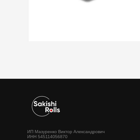
ИП Мазуренко Виктор Александрович
ИНН 545114056870