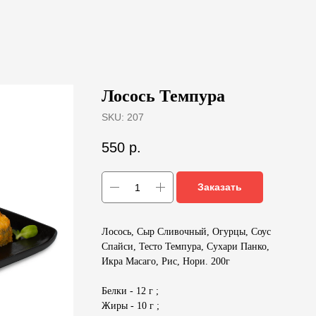
Лосось Темпура
SKU:
207
550
р.
Заказать
Лосось, Сыр Сливочный, Огурцы, Соус
Спайси, Тесто Темпура, Сухари Панко,
Икра Масаго, Рис, Нори. 200г
Белки - 12 г ;
Жиры - 10 г ;