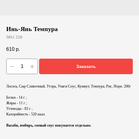
Инь-Янь Темпура
SKU:
218
610
р.
Заказать
Лосось, Сыр Сливочный, Угорь, Унаги Соус, Кунжут, Темпура, Рис, Нори. 200г
Белки - 14 г ;
Жиры - 11 г ;
Углеводы - 83 г ;
Калорийность - 520 ккал.
Васаби, имбирь, соевый соус покупается отдельно.