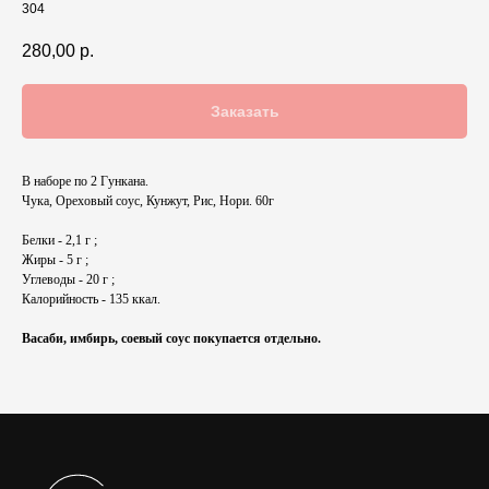
304
280,00
р.
Заказать
В наборе по 2 Гункана.
Чука, Ореховый соус, Кунжут, Рис, Нори. 60г
Белки - 2,1 г ;
Жиры - 5 г ;
Углеводы - 20 г ;
Калорийность - 135 ккал.
Васаби, имбирь, соевый соус покупается отдельно.